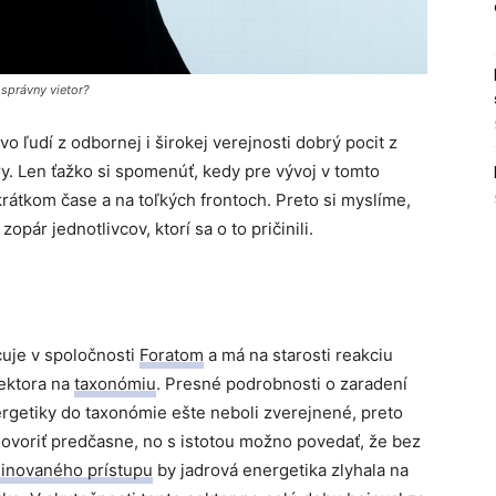
n správny vietor?
 ľudí z odbornej i širokej verejnosti dobrý pocit z
ry. Len ťažko si spomenúť, kedy pre vývoj v tomto
krátkom čase a na toľkých frontoch. Preto si myslíme,
opár jednotlivcov, ktorí sa o to pričinili.
cuje v spoločnosti
Foratom
a má na starosti reakciu
ektora na
taxonómiu
. Presné podrobnosti o zaradení
ergetiky do taxonómie ešte neboli zverejnené, preto
voriť predčasne, no s istotou možno povedať, že bez
inovaného prístupu
by jadrová energetika zlyhala na