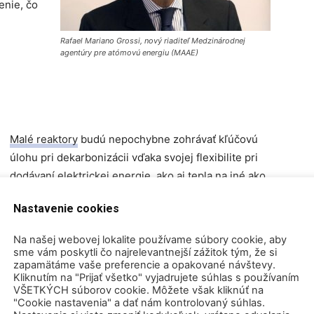
enie, čo
Rafael Mariano Grossi, nový riaditeľ Medzinárodnej
agentúry pre atómovú energiu (MAAE)
Malé reaktory
budú nepochybne zohrávať kľúčovú
úlohu pri dekarbonizácii vďaka svojej flexibilite pri
dodávaní elektrickej energie, ako aj tepla na iné ako
energetické účely vrátane výroby vodíka a
Nastavenie cookies
syntetických palív. Jedným z hlavných hráčov v
Spojenom kráľovstve je konzorcium vyvíjajúce
SMR
Na našej webovej lokalite používame súbory cookie, aby
spoločnosti Rolls-Royce
, ktoré vedie Tom Samson.
sme vám poskytli čo najrelevantnejší zážitok tým, že si
zapamätáme vaše preferencie a opakované návštevy.
Na to, aby sa dostal do fázy udeľovania licencií,
Kliknutím na "Prijať všetko" vyjadrujete súhlas s používaním
musel Tom získať investície vo výške 210 miliónov
VŠETKÝCH súborov cookie. Môžete však kliknúť na
"Cookie nastavenia" a dať nám kontrolovaný súhlas.
libier, ktoré mohla vláda Spojeného kráľovstva