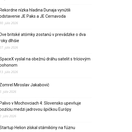
Rekordne nízka hladina Dunaja vynútili
odstavenie JE Paks a JE Cernavoda
30. júla 2026
Dve britské atómky zostanú v prevádzke o dva
roky dlhšie
27. júla 2026
SpaceX vyslal na obežnú dráhu satelit s tríciovým
pohonom
13. júla 2026
Zomrel Miroslav Jakabovič
2. júla 2026
Palivo v Mochovciach 4: Slovensko upevňuje
pozíciu medzi jadrovou špičkou Európy
2. júla 2026
Startup Helion získal stámilióny na fúznu