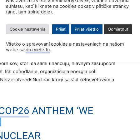
Nastavenia si viete zmeniť kedykoľvek, vrátane odvolania
dorovnať. Vďaka tomu Tom a projekt Rolls-Royce
súhlasu, keď kliknete na cookies odkaz v pätičke stránky
 pracovných miest.
(áno, tam úplne dole).
Network
Cookie nastavenia
Prijať
Prijať všetko
Odmietnuť
Všetko o spravovaní cookies a nastaveniach na našom
 sme ocenili úžasnú prácu Jadrového inštitútu
webe sa
dozviete tu
.
e siete mladej generácie a jej zástancov z celého
voľníkov, ktorí sa sami financujú, hlavným zástupcom
. Ich odhodlanie, organizácia a energia boli
#NetZeroNeedsNuclear, ktorý sa stal celosvetovým a
COP26
ANTHEM ‘WE
NUCLEAR