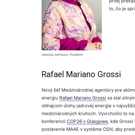
prvej prekáž
to, čo je sp
Jessica Johnson, Foratom
Rafael Mariano Grossi
Nový šéf Medzinárodnej agentúry pre atóm
energiu
Rafael Mariano Grossi
sa stal silný
obhajcom úlohy jadrovej energie v najvyšší
medzinárodných kruhoch. Vyvrcholilo to na
konferencii
COP26 v Glasgowe
, kde Grossi 
postavenie MAAE v systéme OSN, aby preds