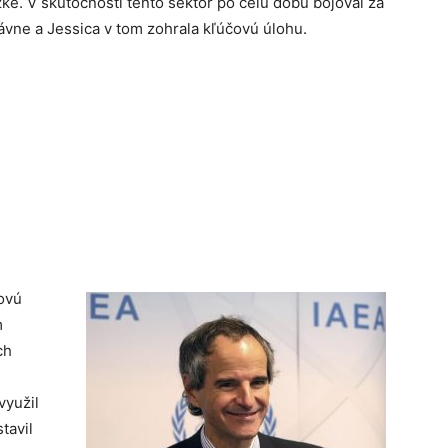
ke. V skutočnosti tento sektor po celú dobu bojoval za
rávne a Jessica v tom zohrala kľúčovú úlohu.
ovú
m
ch
využil
tavil