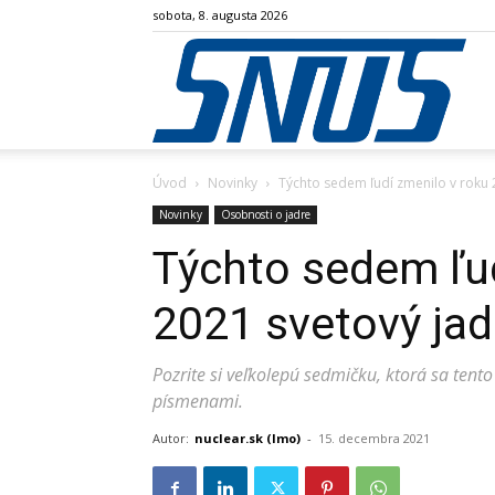
sobota, 8. augusta 2026
SN
Úvod
Novinky
Týchto sedem ľudí zmenilo v roku 
Novinky
Osobnosti o jadre
Týchto sedem ľud
2021 svetový jad
Pozrite si veľkolepú sedmičku, ktorá sa tento
písmenami.
Autor:
nuclear.sk (lmo)
-
15. decembra 2021