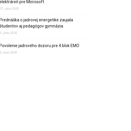
elektráreň pre Microsoft
15. júna 2026
Prednáška o jadrovej energetike zaujala
študentov aj pedagógov gymnázia
9. júna 2026
Povolenie jadrového dozoru pre 4.blok EMO
9. júna 2026