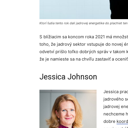
Ktorí ľudia tento rok dali jadrovej energetike do plachiet te
S blížiacim sa koncom roka 2021 má množstvo
toho, že jadrový sektor vstupuje do novej é
odvetví prišlo toľko dobrých správ v takom 
že je namieste sa na chvíľu zastaviť a oceniť z
Jessica Johnson
Jessica pra
jadrového s
jadrovej en
nechceme ho
dobre
koord