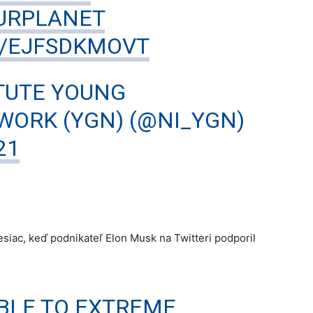
URPLANET
M/EJFSDKMOVT
TUTE YOUNG
WORK (YGN) (@NI_YGN)
21
iac, keď podnikateľ Elon Musk na Twitteri podporil
BLE TO EXTREME