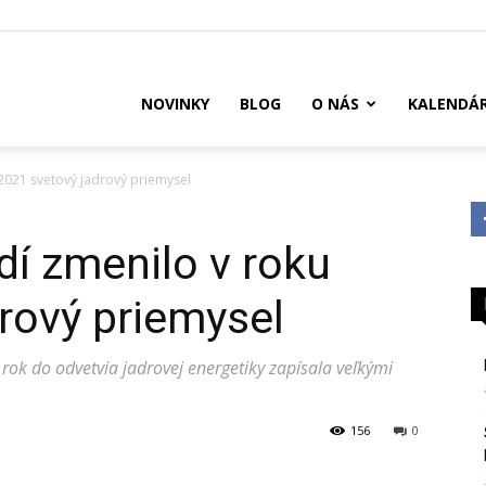
US
NOVINKY
BLOG
O NÁS
KALENDÁ
2021 svetový jadrový priemysel
í zmenilo v roku
rový priemysel
 rok do odvetvia jadrovej energetiky zapísala veľkými
156
0