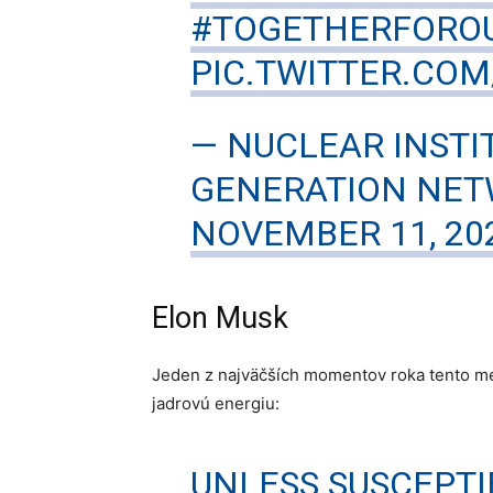
#TOGETHERFORO
PIC.TWITTER.CO
— NUCLEAR INSTI
GENERATION NET
NOVEMBER 11, 20
Elon Musk
Jeden z najväčších momentov roka tento mes
jadrovú energiu:
UNLESS SUSCEPTI