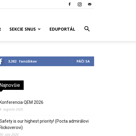
R
SEKCIE SNUS
EDUPORTÁL
3,382
fanúšikov
PÁČI SA
Najnovšie
Konferencia QEM 2026
4. augusta 2026
Safety is our highest priority! (Pocta admirálovi
Rickoverovi)
30. júla 2026