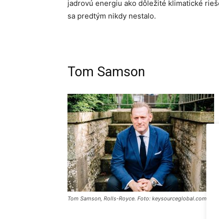
jadrovú energiu ako dôležité klimatické rieš
sa predtým nikdy nestalo.
Tom Samson
Tom Samson, Rolls-Royce. Foto: keysourceglobal.com