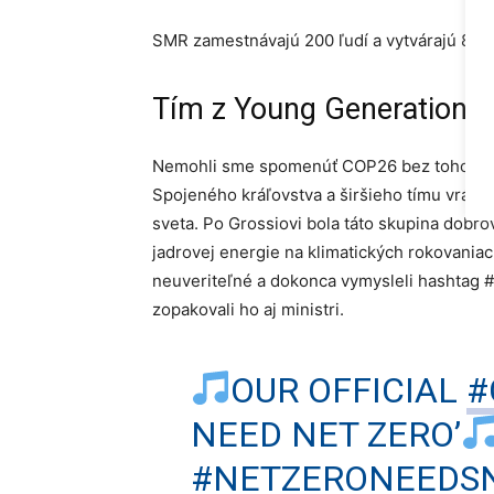
SMR zamestnávajú 200 ľudí a vytvárajú 800
Tím z Young Generation 
Nemohli sme spomenúť COP26 bez toho, aby
Spojeného kráľovstva a širšieho tímu vrátan
sveta. Po Grossiovi bola táto skupina dobro
jadrovej energie na klimatických rokovaniach
neuveriteľné a dokonca vymysleli hashtag 
zopakovali ho aj ministri.
OUR OFFICIAL
#
NEED NET ZERO’
#NETZERONEEDS